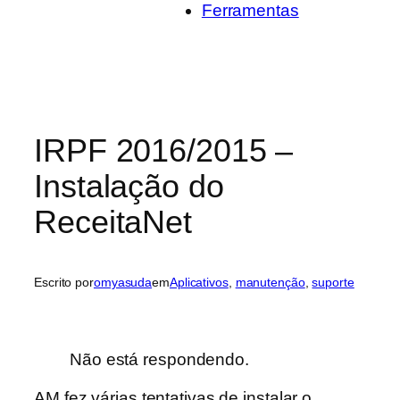
Ferramentas
IRPF 2016/2015 –
Instalação do
ReceitaNet
Escrito por
omyasuda
em
Aplicativos
, 
manutenção
, 
suporte
Não está respondendo.
AM fez várias tentativas de instalar o