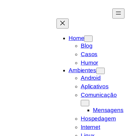
Pular
para
o
conteúdo
Home
Blog
Casos
Humor
Ambientes
Android
Aplicativos
Comunicação
Mensagens
Hospedagem
Internet
Linux