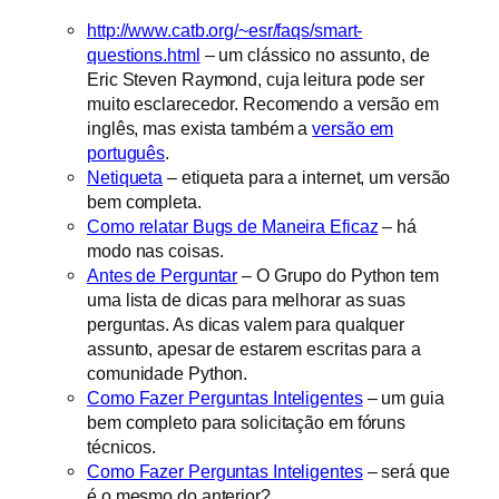
http://www.catb.org/~esr/faqs/smart-
questions.html
– um clássico no assunto, de
Eric Steven Raymond, cuja leitura pode ser
muito esclarecedor. Recomendo a versão em
inglês, mas exista também a
versão em
português
.
Netiqueta
– etiqueta para a internet, um versão
bem completa.
Como relatar Bugs de Maneira Eficaz
– há
modo nas coisas.
Antes de Perguntar
– O Grupo do Python tem
uma lista de dicas para melhorar as suas
perguntas. As dicas valem para qualquer
assunto, apesar de estarem escritas para a
comunidade Python.
Como Fazer Perguntas Inteligentes
– um guia
bem completo para solicitação em fóruns
técnicos.
Como Fazer Perguntas Inteligentes
– será que
é o mesmo do anterior?