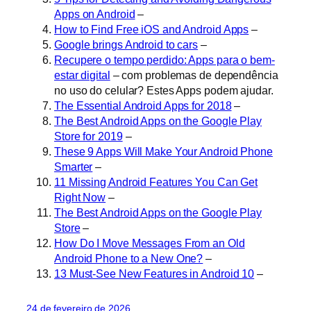
Apps on Android
–
How to Find Free iOS and Android Apps
–
Google brings Android to cars
–
Recupere o tempo perdido: Apps para o bem-
estar digital
– com problemas de dependência
no uso do celular? Estes Apps podem ajudar.
The Essential Android Apps for 2018
–
The Best Android Apps on the Google Play
Store for 2019
–
These 9 Apps Will Make Your Android Phone
Smarter
–
11 Missing Android Features You Can Get
Right Now
–
The Best Android Apps on the Google Play
Store
–
How Do I Move Messages From an Old
Android Phone to a New One?
–
13 Must-See New Features in Android 10
–
24 de fevereiro de 2026