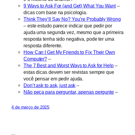
9 Ways to Ask For (and Get) What You Want
–
dicas com base na psicologia.
Think They’ll Say No? You’re Probably Wrong
– este estudo parece indicar que pedir por
ajuda uma segunda vez, mesmo que a primeira
resposta tenha sido negativa, pode ter uma
resposta diferente.
How Can I Get My Friends to Fix Their Own
Computer?
–
The 7 Best and Worst Ways to Ask for Help
–
estas dicas devem ser revistas sempre que
você pensar em pedir ajuda.
Don’t ask to ask, just ask
–
Não peça para perguntar, apenas pergunte
–
4 de março de 2025