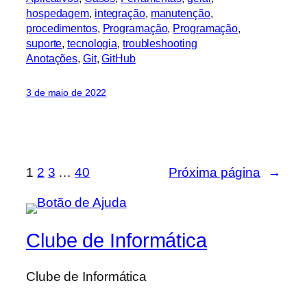
hospedagem
, 
integração
, 
manutenção
, 
procedimentos
, 
Programação
, 
Programação
, 
suporte
, 
tecnologia
, 
troubleshooting
Anotações
, 
Git
, 
GitHub
3 de maio de 2022
1
2
3
…
40
Próxima página
→
Clube de Informática
Clube de Informática