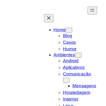
Pular
para
o
conteúdo
Home
Blog
Casos
Humor
Ambientes
Android
Aplicativos
Comunicação
Mensagens
Hospedagem
Internet
Linux