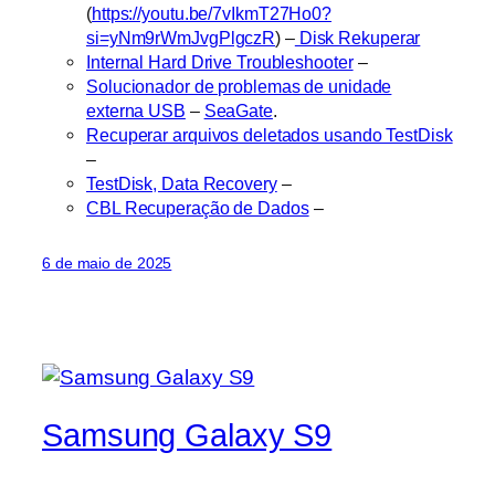
(
https://youtu.be/7vIkmT27Ho0?
si=yNm9rWmJvgPlgczR
) –
Disk Rekuperar
Internal Hard Drive Troubleshooter
–
Solucionador de problemas de unidade
externa USB
–
SeaGate
.
Recuperar arquivos deletados usando TestDisk
–
TestDisk, Data Recovery
–
CBL Recuperação de Dados
–
6 de maio de 2025
Samsung Galaxy S9