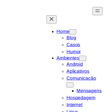
Pular
para
o
conteúdo
Home
Blog
Casos
Humor
Ambientes
Android
Aplicativos
Comunicação
Mensagens
Hospedagem
Internet
Linux