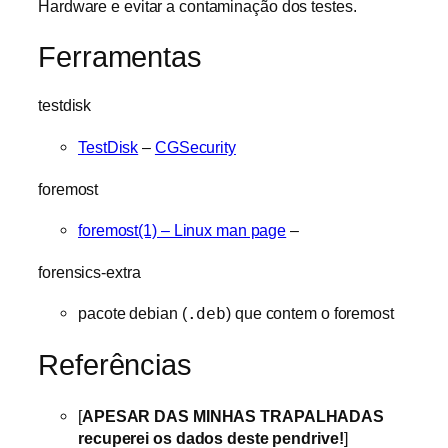
Hardware e evitar a contaminação dos testes.
Ferramentas
testdisk
TestDisk
–
CGSecurity
foremost
foremost(1) – Linux man page
–
forensics-extra
pacote debian (
.deb
) que contem o foremost
Referências
[
APESAR DAS MINHAS TRAPALHADAS
recuperei os dados deste pendrive!
]