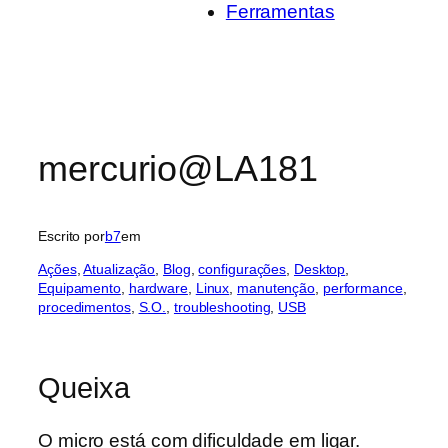
Ferramentas
mercurio@LA181
Escrito por
b7
em
Ações
, 
Atualização
, 
Blog
, 
configurações
, 
Desktop
, 
Equipamento
, 
hardware
, 
Linux
, 
manutenção
, 
performance
, 
procedimentos
, 
S.O.
, 
troubleshooting
, 
USB
Queixa
O micro está com dificuldade em ligar.