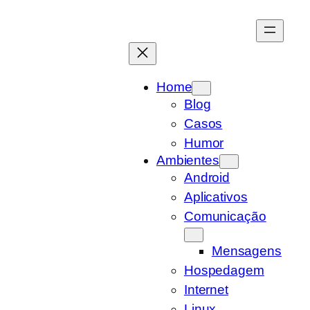
Pular
para
o
conteúdo
Home
Blog
Casos
Humor
Ambientes
Android
Aplicativos
Comunicação
Mensagens
Hospedagem
Internet
Linux