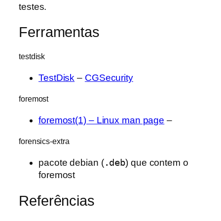
testes.
Ferramentas
testdisk
TestDisk
–
CGSecurity
foremost
foremost(1) – Linux man page
–
forensics-extra
pacote debian (
.deb
) que contem o
foremost
Referências