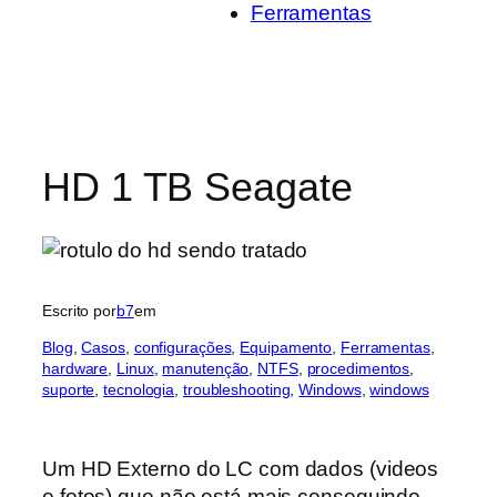
Ferramentas
HD 1 TB Seagate
Escrito por
b7
em
Blog
, 
Casos
, 
configurações
, 
Equipamento
, 
Ferramentas
, 
hardware
, 
Linux
, 
manutenção
, 
NTFS
, 
procedimentos
, 
suporte
, 
tecnologia
, 
troubleshooting
, 
Windows
, 
windows
Um HD Externo do LC com dados (videos
e fotos) que não está mais conseguindo