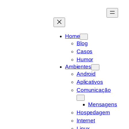
Pular
para
o
conteúdo
Home
Blog
Casos
Humor
Ambientes
Android
Aplicativos
Comunicação
Mensagens
Hospedagem
Internet
Linux