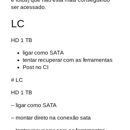
ser acessado.
LC
HD 1 TB
ligar como SATA
tentar recuperar com as ferramentas
Post no CI
# LC
HD 1 TB
– ligar como SATA
– montar direto na conexão sata