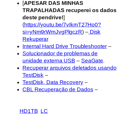
[
APESAR DAS MINHAS
TRAPALHADAS recuperei os dados
deste pendrive!
]
(
https://youtu.be/7vIkmT27Ho0?
si=yNm9rWmJvgPlgczR
) –
Disk
Rekuperar
Internal Hard Drive Troubleshooter
–
Solucionador de problemas de
unidade externa USB
–
SeaGate
.
Recuperar arquivos deletados usando
TestDisk
–
TestDisk, Data Recovery
–
CBL Recuperação de Dados
–
HD1TB
LC