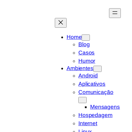
Pular
para
o
conteúdo
Home
Blog
Casos
Humor
Ambientes
Android
Aplicativos
Comunicação
Mensagens
Hospedagem
Internet
Linux