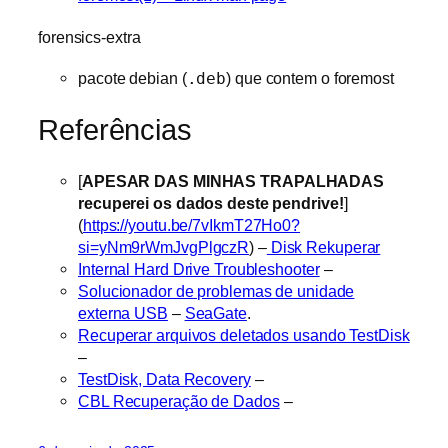
forensics-extra
pacote debian (
.deb
) que contem o foremost
Referências
[
APESAR DAS MINHAS TRAPALHADAS
recuperei os dados deste pendrive!
]
(
https://youtu.be/7vIkmT27Ho0?
si=yNm9rWmJvgPlgczR
) –
Disk Rekuperar
Internal Hard Drive Troubleshooter
–
Solucionador de problemas de unidade
externa USB
–
SeaGate
.
Recuperar arquivos deletados usando TestDisk
–
TestDisk, Data Recovery
–
CBL Recuperação de Dados
–