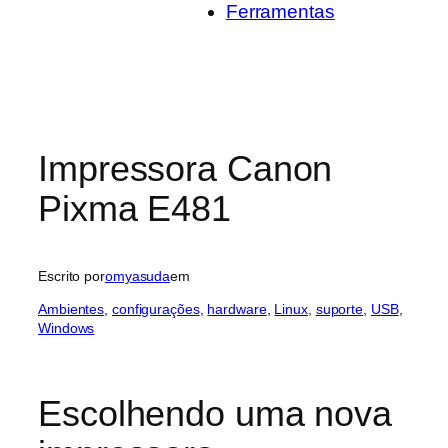
Ferramentas
Impressora Canon
Pixma E481
Escrito por
omyasuda
em
Ambientes
, 
configurações
, 
hardware
, 
Linux
, 
suporte
, 
USB
, 
Windows
Escolhendo uma nova