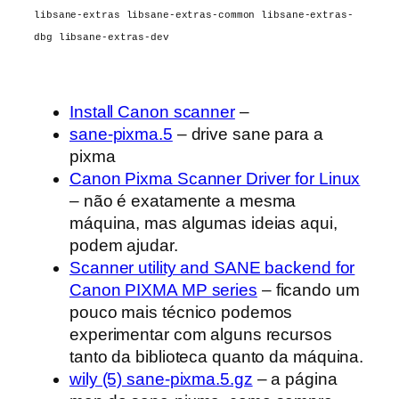
libsane-extras libsane-extras-common libsane-extras-
dbg libsane-extras-dev
Install Canon scanner
–
sane-pixma.5
– drive sane para a
pixma
Canon Pixma Scanner Driver for Linux
– não é exatamente a mesma
máquina, mas algumas ideias aqui,
podem ajudar.
Scanner utility and SANE backend for
Canon PIXMA MP series
– ficando um
pouco mais técnico podemos
experimentar com alguns recursos
tanto da biblioteca quanto da máquina.
wily (5) sane-pixma.5.gz
– a página