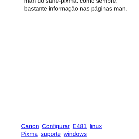
man do sane-pixma. como sempre,
bastante informação nas páginas man.
Canon
Configurar
E481
linux
Pixma
suporte
windows