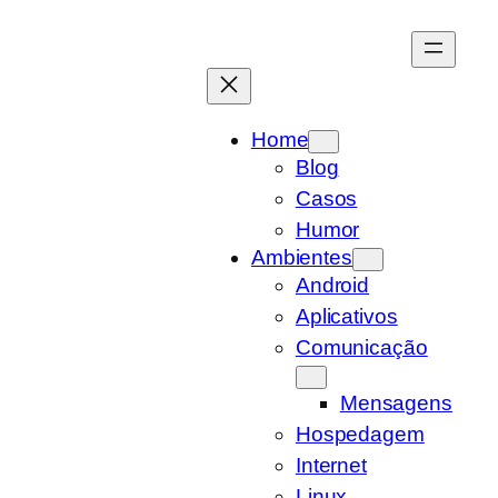
Pular
para
o
conteúdo
Home
Blog
Casos
Humor
Ambientes
Android
Aplicativos
Comunicação
Mensagens
Hospedagem
Internet
Linux