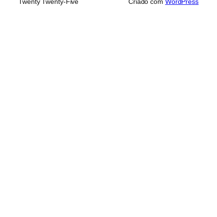
Twenty Twenty-Five
Criado com
WordPress