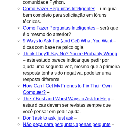
comunidade Python.
Como Fazer Perguntas Inteligentes
– um guia
bem completo para solicitação em fóruns
técnicos.
Como Fazer Perguntas Inteligentes
– será que
é o mesmo do anterior?
9 Ways to Ask For (and Get) What You Want
–
dicas com base na psicologia.
Think They’ll Say No? You’re Probably Wrong
– este estudo parece indicar que pedir por
ajuda uma segunda vez, mesmo que a primeira
resposta tenha sido negativa, pode ter uma
resposta diferente.
How Can I Get My Friends to Fix Their Own
Computer?
–
The 7 Best and Worst Ways to Ask for Help
–
estas dicas devem ser revistas sempre que
você pensar em pedir ajuda.
Don’t ask to ask, just ask
–
Não peça para perguntar, apenas pergunte
–