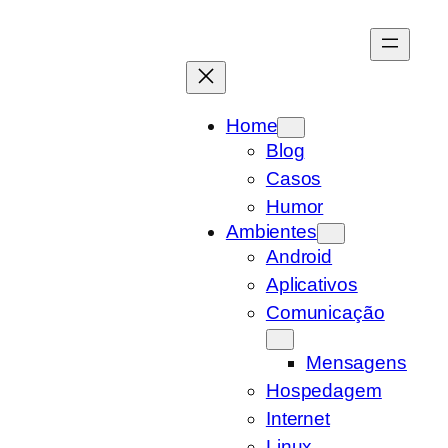
Pular
para
o
conteúdo
Home
Blog
Casos
Humor
Ambientes
Android
Aplicativos
Comunicação
Mensagens
Hospedagem
Internet
Linux