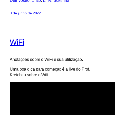
Dell Vostro
, 
Enzo
, 
ETR
, 
Suktinha
9 de junho de 2022
WiFi
Anotações sobre o WiFi e sua utilização.
Uma boa dica para começar, é a live do Prof.
Kretcheu sobre o Wifi.