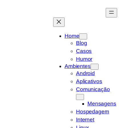
Pular
para
o
conteúdo
Home
Blog
Casos
Humor
Ambientes
Android
Aplicativos
Comunicação
Mensagens
Hospedagem
Internet
Linux