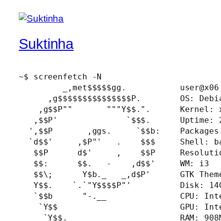
Suktinha
~$ screenfetch -N

         _,met$$$$$gg.           user@x06

      ,g$$$$$$$$$$$$$$$P.        OS: Debia
    ,g$$P""       """Y$$.".      Kernel: x
   ,$$P'              `$$$.      Uptime: 2
  ',$$P       ,ggs.     `$$b:    Packages:
  `d$$'     ,$P"'   .    $$$     Shell: ba
   $$P      d$'     ,    $$P     Resolutio
   $$:      $$.   -    ,d$$'     WM: i3

   $$\;      Y$b._   _,d$P'      GTK Theme
   Y$$.    `.`"Y$$$$P"'          Disk: 14G
   `$$b      "-.__               CPU: Int
    `Y$$                         GPU: Int
     `Y$$.                       RAM: 908M