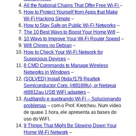
All the National Chains That Offer Free Wi-Fi
–
How to Protect Yourself from Apps that Make
Wi-Fi Hacking Simple
–
How to Stay Safe on Public Wi-Fi Networks
–
The 10 Best Ways to Boost Your Home Wifi
–
10 Ways to Improve Your Wi-Fi Router Speed
–
Wifi Chines no Debian
–
How to Check Your Wi-Fi Network for
Suspicious Devices
–
8 CMD Commands to Manage Wireless
Networks in Windows
–
(SOLVED) Install 0bda:f179 Realtek
Semiconductor Corp. (rtl8188fu), or Netgear
rtl8812au USB WiFi adapters
–
Auditando e quebrando Wi-Fi – Solucionando
problemas
– com o Prof. Kretcheu. Num video
de quase 1 hora, ele apresenta as bases do
uso do WiFI.
9 Things That Might Be Slowing Down Your
Home Wi-Fi Network
–