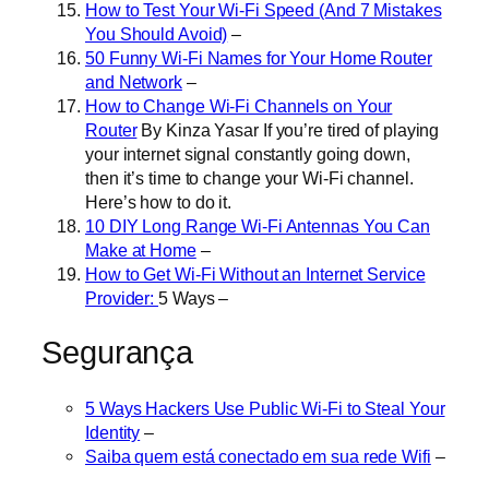
How to Test Your Wi-Fi Speed (And 7 Mistakes
You Should Avoid)
–
50 Funny Wi-Fi Names for Your Home Router
and Network
–
How to Change Wi-Fi Channels on Your
Router
By Kinza Yasar If you’re tired of playing
your internet signal constantly going down,
then it’s time to change your Wi-Fi channel.
Here’s how to do it.
10 DIY Long Range Wi-Fi Antennas You Can
Make at Home
–
How to Get Wi-Fi Without an Internet Service
Provider:
5 Ways –
Segurança
5 Ways Hackers Use Public Wi-Fi to Steal Your
Identity
–
Saiba quem está conectado em sua rede Wifi
–