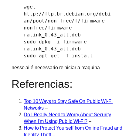
wget
http://ftp.br.debian.org/debi
an/pool/non-free/f/firmware-
nonfree/firmware-
ralink_0.43_all.deb
sudo dpkg -i firmware-
ralink_0.43_all.deb
sudo apt-get -f install
nesse ai é necessario reiniciar a maquina
Referencias:
Top 10 Ways to Stay Safe On Public Wi-Fi
Networks
–
Do I Really Need to Worry About Security
When I’m Using Public Wi-Fi?
–
How to Protect Yourself from Online Fraud and
Identity Theft
–