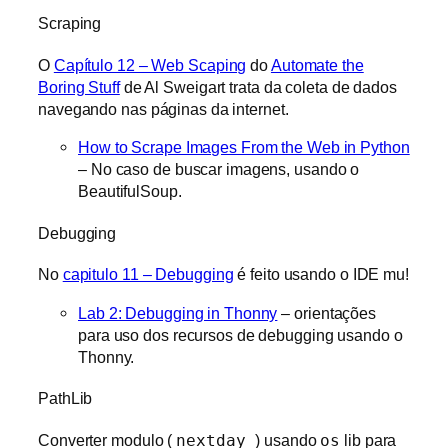
Scraping
O
Capítulo 12 – Web Scaping
do
Automate the
Boring Stuff
de Al Sweigart trata da coleta de dados
navegando nas páginas da internet.
How to Scrape Images From the Web in Python
– No caso de buscar imagens, usando o
BeautifulSoup.
Debugging
No
capitulo 11 – Debugging
é feito usando o IDE mu!
Lab 2: Debugging in Thonny
– orientações
para uso dos recursos de debugging usando o
Thonny.
PathLib
Converter modulo (
nextday
) usando
os
lib para