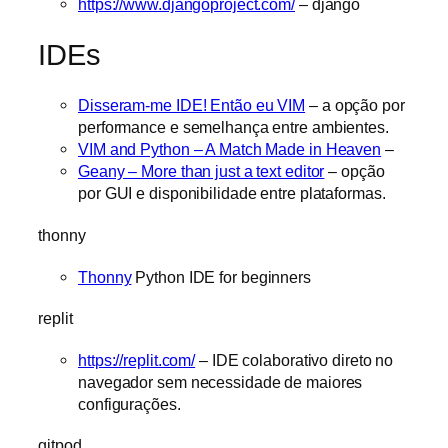
https://www.djangoproject.com/
– django
IDEs
Disseram-me IDE! Então eu VIM
– a opção por
performance e semelhança entre ambientes.
VIM and Python – A Match Made in Heaven
–
Geany – More than just a text editor
– opção
por GUI e disponibilidade entre plataformas.
thonny
Thonny
Python IDE for beginners
replit
https://replit.com/
– IDE colaborativo direto no
navegador sem necessidade de maiores
configurações.
gitpod