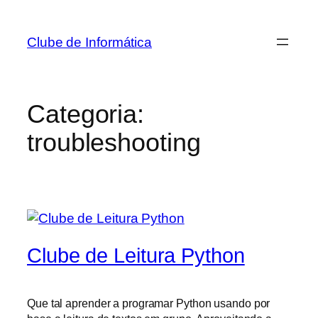
Pular
para
Clube de Informática
o
conteúdo
Categoria:
troubleshooting
Clube de Leitura Python
Que tal aprender a programar Python usando por