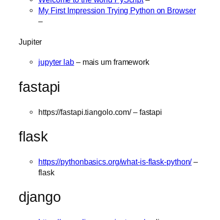
My First Impression Trying Python on Browser
–
Jupiter
jupyter lab
– mais um framework
fastapi
https://fastapi.tiangolo.com/ – fastapi
flask
https://pythonbasics.org/what-is-flask-python/
–
flask
django