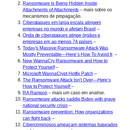
Ransomware Is Being Hidden Inside
Attachments of Attachments
– mais sobre os
mecanismos de propagação.
Ciberataques em larga escala atingem
empresas no mundo e afetam Brasil
–
Onda de ciberataques atinge órgãos e
empresas em ao menos 74 países
–
Today’s Massive Ransomware Attack Was
Mostly Preventable—Here’s How To Avoid It
–
New WannaCry Ransomware and How to
Protect Yourself
–
Microsoft WannaCrypt Hotfix Patch
–
The Ransomware Attack Isn’t Over—Here’s
How to Protect Yourself
–
RA Ramson
– mais um caso em analise.
Ransomware attacks saddle Biden with grave
national security crisis
–
Ransomware prevention: How organizations
can fight back
–
Cibercriminosos ameaçam sistemas baseados