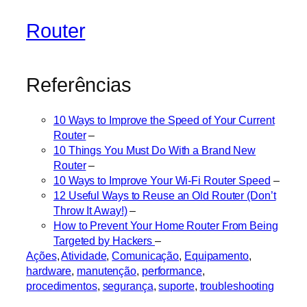
Router
Referências
10 Ways to Improve the Speed of Your Current
Router
–
10 Things You Must Do With a Brand New
Router
–
10 Ways to Improve Your Wi-Fi Router Speed
–
12 Useful Ways to Reuse an Old Router (Don’t
Throw It Away!)
–
How to Prevent Your Home Router From Being
Targeted by Hackers
–
Ações
, 
Atividade
, 
Comunicação
, 
Equipamento
, 
hardware
, 
manutenção
, 
performance
, 
procedimentos
, 
segurança
, 
suporte
, 
troubleshooting