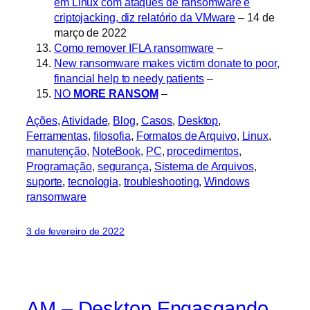
em Linux com ataques de ransomware e
criptojacking, diz relatório da VMware
– 14 de
março de 2022
Como remover IFLA ransomware
–
New ransomware makes victim donate to poor,
financial help to needy patients
–
NO
MORE
RANSOM
–
Ações
, 
Atividade
, 
Blog
, 
Casos
, 
Desktop
, 
Ferramentas
, 
filosofia
, 
Formatos de Arquivo
, 
Linux
, 
manutenção
, 
NoteBook
, 
PC
, 
procedimentos
, 
Programação
, 
segurança
, 
Sistema de Arquivos
, 
suporte
, 
tecnologia
, 
troubleshooting
, 
Windows
ransomware
3 de fevereiro de 2022
AM – Desktop Engasgando