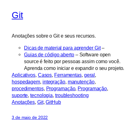
Git
Anotações sobre o Git e seus recursos.
Dicas de material para aprender Git
–
Guias de código aberto
– Software open
source é feito por pessoas assim como você.
Aprenda como iniciar e expandir o seu projeto.
Aplicativos
, 
Casos
, 
Ferramentas
, 
geral
, 
hospedagem
, 
integração
, 
manutenção
, 
procedimentos
, 
Programação
, 
Programação
, 
suporte
, 
tecnologia
, 
troubleshooting
Anotações
, 
Git
, 
GitHub
3 de maio de 2022