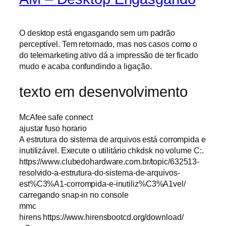
O desktop está engasgando sem um padrão
perceptível. Tem retornado, mas nos casos como o
do telemarketing ativo dá a impressão de ter ficado
mudo e acaba confundindo a ligação.
texto em desenvolvimento
McAfee safe connect
ajustar fuso horario
A estrutura do sistema de arquivos está corrompida e
inutilizável. Execute o utilitário chkdsk no volume C:.
https://www.clubedohardware.com.br/topic/632513-
resolvido-a-estrutura-do-sistema-de-arquivos-
est%C3%A1-corrompida-e-inutiliz%C3%A1vel/
carregando snap-in no console
mmc
hirens https://www.hirensbootcd.org/download/