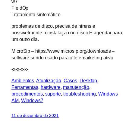
w7
FieldOp
Tratamento sintomático
problemas de disco, precisa de hirens e
possivelmente reinstalação no disco E agendar para
um outro dia.
MicroSip – https://www.microsip.org/downloads –
software sendo usado para o telemarketing ativo
-x-x-x-x-
Ambientes
, 
Atualização
, 
Casos
, 
Desktop
, 
Ferramentas
, 
hardware
, 
manutenção
, 
procedimentos
, 
suporte
, 
troubleshooting
, 
Windows
AM
, 
Windows7
11 de dezembro de 2021