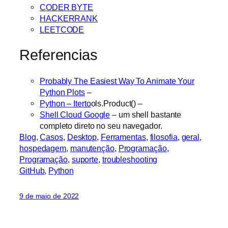
CODER BYTE
HACKERRANK
LEETCODE
Referencias
Probably The Easiest Way To Animate Your
Python Plots
–
Python – Iterto
ols.Product() –
Shell Cloud Google
– um shell bastante
completo direto no seu navegador.
Blog
, 
Casos
, 
Desktop
, 
Ferramentas
, 
filosofia
, 
geral
, 
hospedagem
, 
manutenção
, 
Programação
, 
Programação
, 
suporte
, 
troubleshooting
GitHub
, 
Python
9 de maio de 2022