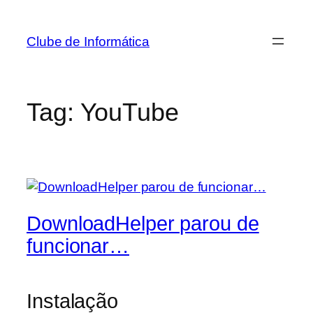
Pular
para
Clube de Informática
o
conteúdo
Tag:
YouTube
DownloadHelper parou de
funcionar…
Instalação