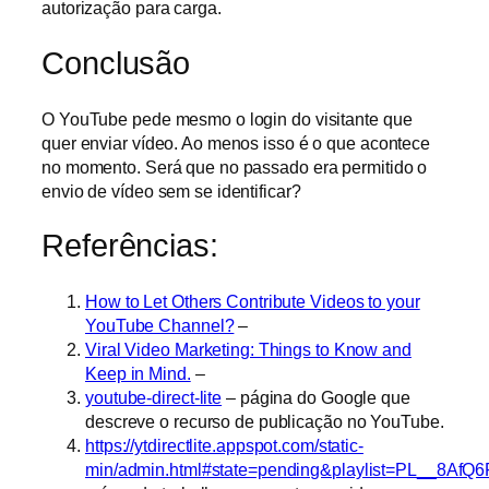
autorização para carga.
Conclusão
O YouTube pede mesmo o login do visitante que
quer enviar vídeo. Ao menos isso é o que acontece
no momento. Será que no passado era permitido o
envio de vídeo sem se identificar?
Referências:
How to Let Others Contribute Videos to your
YouTube Channel?
–
Viral Video Marketing: Things to Know and
Keep in Mind.
–
youtube-direct-lite
– página do Google que
descreve o recurso de publicação no YouTube.
https://ytdirectlite.appspot.com/static-
min/admin.html#state=pending&playlist=PL__8Af