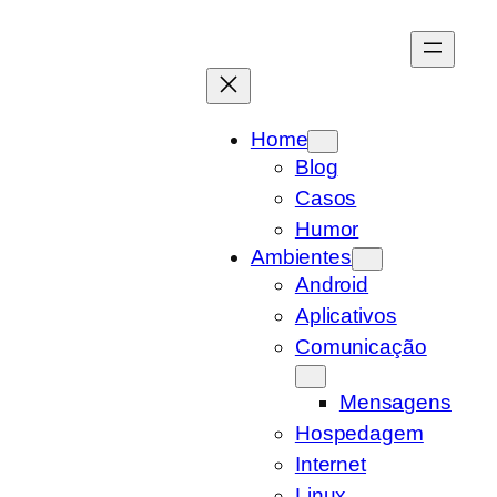
Pular
para
o
conteúdo
Home
Blog
Casos
Humor
Ambientes
Android
Aplicativos
Comunicação
Mensagens
Hospedagem
Internet
Linux