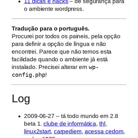
11 dicas e hacks
– de segurança para
o ambiente wordpress.
Tradução para o português.
Procurei por todos os paineis, pela opção
para definir a opção de língua e não
encontrei. Parece que não temos esta
facilidade quando o ambiente já está
instalado. Precisei alterar em
wp-
config.php
!
Log
2009-06-27 – tá todo mundo em 2.8
beta 1.
clube de informática
,
thl
,
linux2start
,
carpediem
,
acessa cedom
,