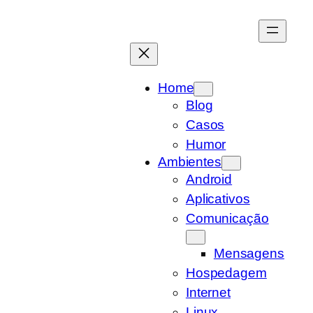
Pular
para
o
conteúdo
Home
Blog
Casos
Humor
Ambientes
Android
Aplicativos
Comunicação
Mensagens
Hospedagem
Internet
Linux