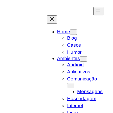
Pular
para
o
conteúdo
Home
Blog
Casos
Humor
Ambientes
Android
Aplicativos
Comunicação
Mensagens
Hospedagem
Internet
Linux