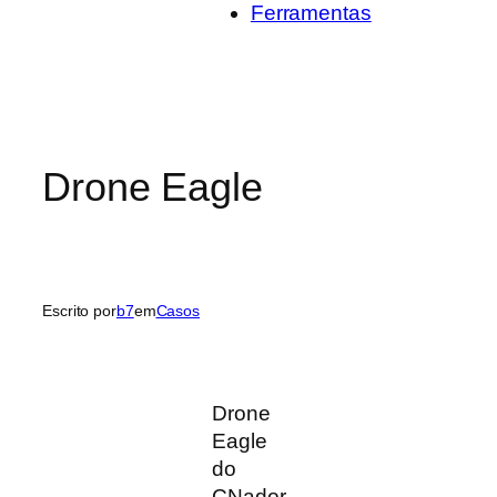
Ferramentas
Drone Eagle
Escrito por
b7
em
Casos
Drone
Eagle
do
CNador